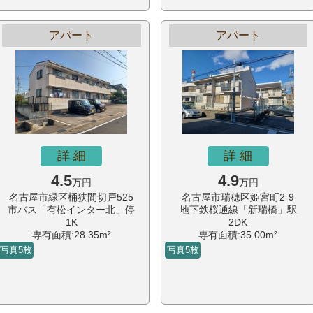
アパート
アパート
詳 細
詳 細
4.5
4.9
万円
万円
名古屋市緑区桶狭間切戸525
名古屋市瑞穂区姫宮町2-9
市バス「有松インター北」停
地下鉄桜通線「新瑞橋」駅
1K
2DK
専有面積:28.35m²
専有面積:35.00m²
写真5枚
写真5枚