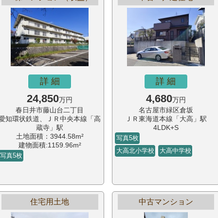
詳 細
詳 細
24,850
4,680
万円
万円
春日井市藤山台二丁目
名古屋市緑区倉坂
愛知環状鉄道、ＪＲ中央本線「高
ＪＲ東海道本線「大高」駅
蔵寺」駅
4LDK+S
土地面積：3944.58m²
写真5枚
建物面積:1159.96m²
大高北小学校
大高中学校
写真5枚
住宅用土地
中古マンション