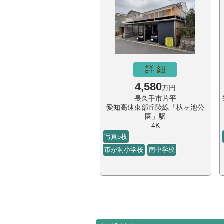
詳 細
4,580
万円
長久手市片平
愛知高速東部丘陵線「杁ヶ池公
園」駅
4K
写真5枚
市が洞小学校
南中学校