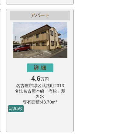
アパート
詳 細
4.6
万円
名古屋市緑区武路町2313
名鉄名古屋本線「有松」駅
2DK
専有面積:43.70m²
写真5枚