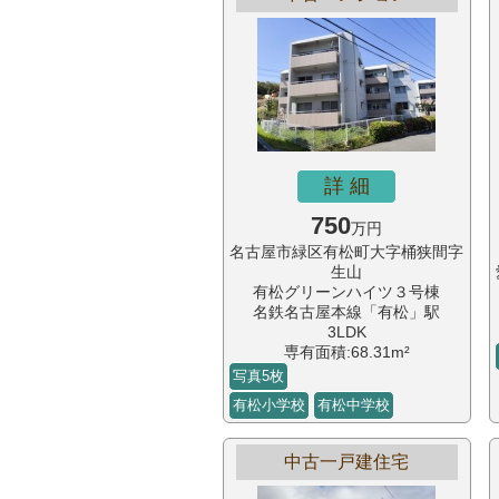
詳 細
750
万円
名古屋市緑区有松町大字桶狭間字
生山
有松グリーンハイツ３号棟
名鉄名古屋本線「有松」駅
3LDK
専有面積:68.31m²
写真5枚
有松小学校
有松中学校
中古一戸建住宅