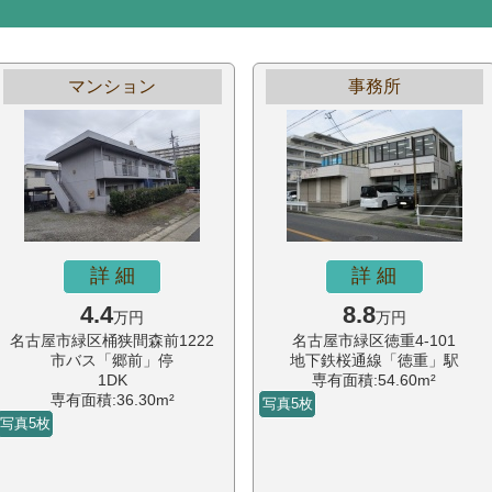
マンション
事務所
詳 細
詳 細
4.4
8.8
万円
万円
名古屋市緑区桶狭間森前1222
名古屋市緑区徳重4-101
市バス「郷前」停
地下鉄桜通線「徳重」駅
1DK
専有面積:54.60m²
専有面積:36.30m²
写真5枚
写真5枚