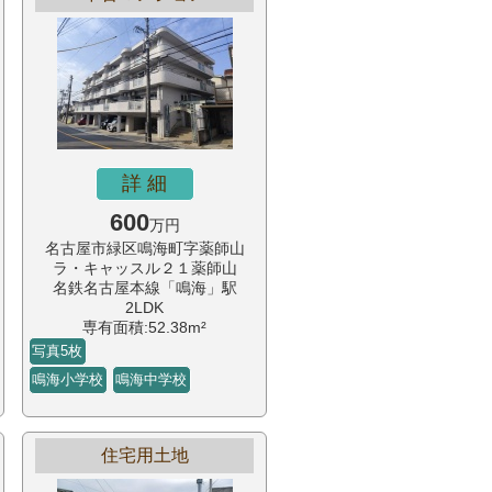
詳 細
600
万円
名古屋市緑区鳴海町字薬師山
ラ・キャッスル２１薬師山
名鉄名古屋本線「鳴海」駅
2LDK
専有面積:52.38m²
写真5枚
鳴海小学校
鳴海中学校
住宅用土地