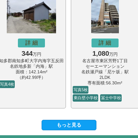
詳 細
詳 細
344
1,080
万円
万円
知多郡南知多町大字内海字五反田
名古屋市東区芳野1丁目
名鉄地多新「内海」駅
セーエーマンション
面積：142.14m²
名鉄瀬戸線「尼ケ坂」駅
（約42.99坪）
2LDK
専有面積:56.30m²
写真4枚
写真5枚
東白壁小学校
冨士中学校
もっと見る