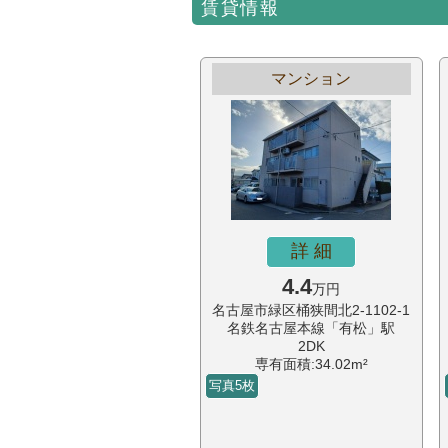
賃貸情報
マンション
詳 細
4.4
万円
名古屋市緑区桶狭間北2-1102-1
名鉄名古屋本線「有松」駅
2DK
専有面積:34.02m²
写真5枚