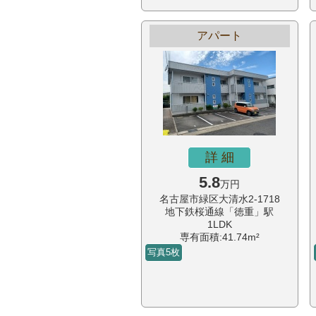
アパート
詳 細
5.8
万円
名古屋市緑区大清水2-1718
地下鉄桜通線「徳重」駅
1LDK
専有面積:41.74m²
写真5枚